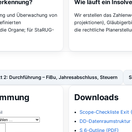
herkennung?
Wie läuft ein Insolv
tung und Überwachung von
Wir erstellen das Zahlenw
efinierten
projektionen), Gläubigerb
die Organe; für StaRUG-
die rechtliche Planerstel
tt 2: Durchführung – FiBu, Jahresabschluss, Steuern
S
timmung
Downloads
Scope-Checkliste Exit 
il
DD-Datenraumstruktur 
S 6-Outline (PDF)