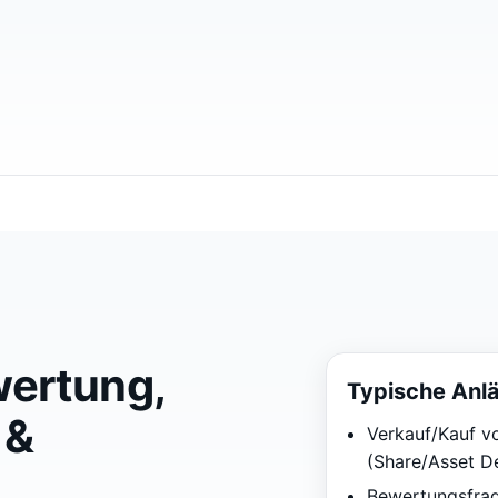
wertung,
Typische Anl
 &
Verkauf/Kauf v
(Share/Asset De
Bewertungsfrage