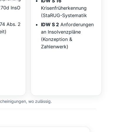
IDW S 16
270d InsO
Krisenfrüherkennung
(StaRUG-Systematik
74 Abs. 2
IDW S 2
Anforderungen
it)
an Insolvenzpläne
(Konzeption &
Zahlenwerk)
scheinigungen, wo zulässig.