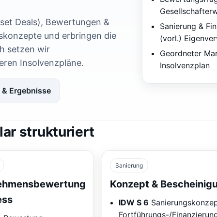
Gesellschafter
sset Deals), Bewertungen &
Sanierung & Fi
gskonzepte und erbringen die
(vorl.) Eigenve
h setzen wir
Geordneter Mark
eren Insolvenzpläne.
Insolvenzplan
 & Ergebnisse
ar strukturiert
Sanierung
ehmensbewertung
Konzept & Bescheinig
ess
IDW S 6
Sanierungskonzept
Fortführungs-/Finanzierun