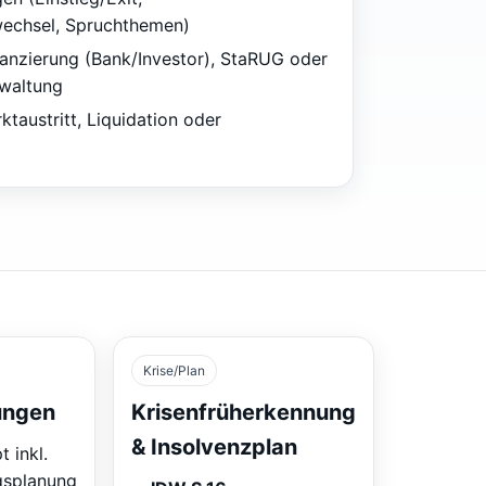
wechsel, Spruchthemen)
nanzierung (Bank/Investor), StaRUG oder
rwaltung
taustritt, Liquidation oder
Krise/Plan
ungen
Krisenfrüherkennung
& Insolvenzplan
 inkl.
gsplanung