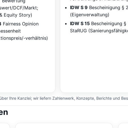
1
Bewertung
IDW S 9
Bescheinigung § 
gswert/DCF/Markt;
(Eigenverwaltung)
& Equity Story)
IDW S 15
Bescheinigung § 
8
Fairness Opinion
StaRUG (Sanierungsfähigke
essenheit
tionspreis/-verhältnis)
ber Ihre Kanzlei; wir liefern Zahlenwerk, Konzepte, Berichte und Be
en