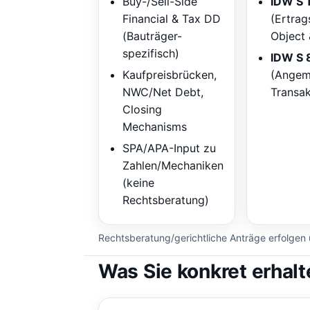
Buy-/Sell-Side
IDW S 
Financial & Tax DD
(Ertra
(Bauträger-
Object 
spezifisch)
IDW S 
Kaufpreisbrücken,
(Angem
NWC/Net Debt,
Transak
Closing
Mechanisms
SPA/APA-Input zu
Zahlen/Mechaniken
(keine
Rechtsberatung)
Rechtsberatung/gerichtliche Anträge erfolgen ü
Was Sie konkret erhalt