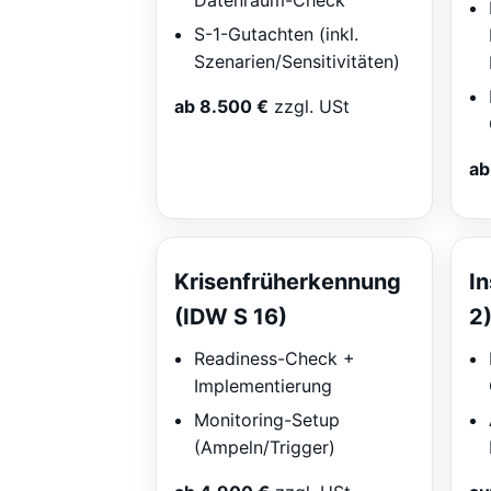
Datenraum-Check
S-1-Gutachten (inkl.
Szenarien/Sensitivitäten)
ab 8.500 €
zzgl. USt
ab
Krisenfrüherkennung
I
(IDW S 16)
2
Readiness-Check +
Implementierung
Monitoring-Setup
(Ampeln/Trigger)