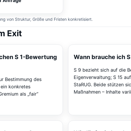
f Anfrage
g von Struktur, Größe und Fristen konkretisiert.
m Exit
schen S 1-Bewertung
Wann brauche ich S 
S 9 bezieht sich auf die 
Eigenverwaltung; S 15 auf
 zur Bestimmung des
StaRUG. Beide stützen sic
 ein konkretes
Maßnahmen – Inhalte varii
Gremium als „fair“