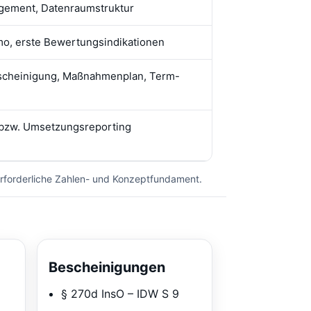
agement, Datenraumstruktur
o, erste Bewertungsindikationen
scheinigung, Maßnahmenplan, Term-
 bzw. Umsetzungsreporting
s erforderliche Zahlen- und Konzeptfundament.
Bescheinigungen
§ 270d InsO – IDW S 9