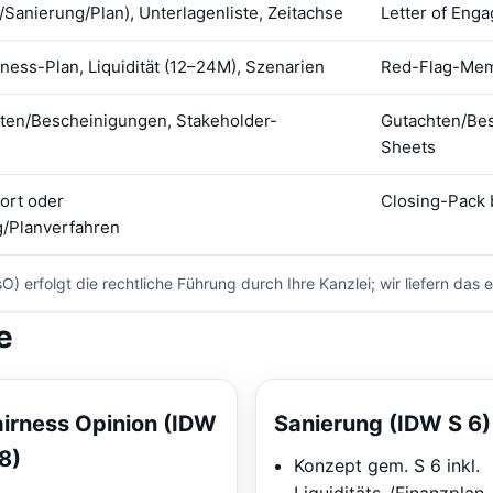
al/Sanierung/Plan), Unterlagenliste, Zeitachse
Letter of Eng
iness-Plan, Liquidität (12–24M), Szenarien
Red-Flag-Mem
ten/Bescheinigungen, Stakeholder-
Gutachten/Be
Sheets
ort oder
Closing-Pack
/Planverfahren
sO) erfolgt die rechtliche Führung durch Ihre Kanzlei; wir liefern da
e
airness Opinion (IDW
Sanierung (IDW S 6)
8)
Konzept gem. S 6 inkl.