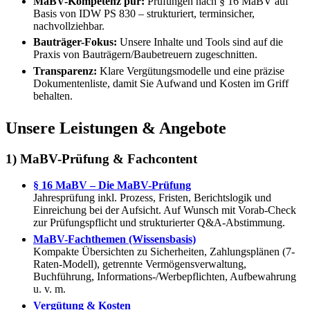
MaBV-Kompetenz pur:
Prüfungen nach § 16 MaBV auf
Basis von IDW PS 830 – strukturiert, terminsicher,
nachvollziehbar.
Bauträger-Fokus:
Unsere Inhalte und Tools sind auf die
Praxis von Bauträgern/​Baubetreuern zugeschnitten.
Transparenz:
Klare Vergütungsmodelle und eine präzise
Dokumentenliste, damit Sie Aufwand und Kosten im Griff
behalten.
Unsere Leistungen & Angebote
1) MaBV-Prüfung & Fachcontent
§ 16 MaBV – Die MaBV-Prüfung
Jahresprüfung inkl. Prozess, Fristen, Berichtslogik und
Einreichung bei der Aufsicht. Auf Wunsch mit Vorab-Check
zur Prüfungspflicht und strukturierter Q&A-Abstimmung.
MaBV-Fachthemen (Wissensbasis)
Kompakte Übersichten zu Sicherheiten, Zahlungsplänen (7-
Raten-Modell), getrennte Vermögensverwaltung,
Buchführung, Informations-/Werbepflichten, Aufbewahrung
u. v. m.
Vergütung & Kosten