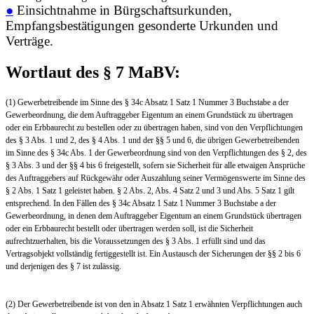
●
Einsichtnahme in Bürgschaftsurkunden,
Empfangsbestätigungen gesonderte Urkunden und
Verträge.
Wortlaut des § 7 MaBV:
(1) Gewerbetreibende im Sinne des § 34c Absatz 1 Satz 1 Nummer 3 Buchstabe a der
Gewerbeordnung, die dem Auftraggeber Eigentum an einem Grundstück zu übertragen
oder ein Erbbaurecht zu bestellen oder zu übertragen haben, sind von den Verpflichtungen
des § 3 Abs. 1 und 2, des § 4 Abs. 1 und der §§ 5 und 6, die übrigen Gewerbetreibenden
im Sinne des § 34c Abs. 1 der Gewerbeordnung sind von den Verpflichtungen des § 2, des
§ 3 Abs. 3 und der §§ 4 bis 6 freigestellt, sofern sie Sicherheit für alle etwaigen Ansprüche
des Auftraggebers auf Rückgewähr oder Auszahlung seiner Vermögenswerte im Sinne des
§ 2 Abs. 1 Satz 1 geleistet haben. § 2 Abs. 2, Abs. 4 Satz 2 und 3 und Abs. 5 Satz 1 gilt
entsprechend. In den Fällen des § 34c Absatz 1 Satz 1 Nummer 3 Buchstabe a der
Gewerbeordnung, in denen dem Auftraggeber Eigentum an einem Grundstück übertragen
oder ein Erbbaurecht bestellt oder übertragen werden soll, ist die Sicherheit
aufrechtzuerhalten, bis die Voraussetzungen des § 3 Abs. 1 erfüllt sind und das
Vertragsobjekt vollständig fertiggestellt ist. Ein Austausch der Sicherungen der §§ 2 bis 6
und derjenigen des § 7 ist zulässig.
(2) Der Gewerbetreibende ist von den in Absatz 1 Satz 1 erwähnten Verpflichtungen auch